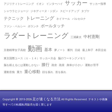
サッカー
アジリティトレーニング
イオン
インターハイ
サッカー指導
シャウラとジョージ
ジネディーヌ・ジダン
スピードアップ
タブケ
トレーニング
テクニック
ネイマール
バルセロナ
ボールタッチ
ファン・ペルシー
ボランチ
ラダートレーニング
中村憲剛
三浦豪太
動画
基本
京都精華女子高校
夢ノート
審判
日経
最上和子
本田圭佑
東京国際ユース（Ｕ－１４）サッカー大会
脳のワーキングメモリ
膝行
脳を鍛えるには運動しかない
跪坐
跪座
身体が小さい
運動が苦手
重心移動
運動音痴
重力
顔を振れ
首を振れ
足が速くなる方法
Copyright © 2015-2026
All Rights Reserved.
テキストや画像
等すべての転載転用販売を固く禁じます