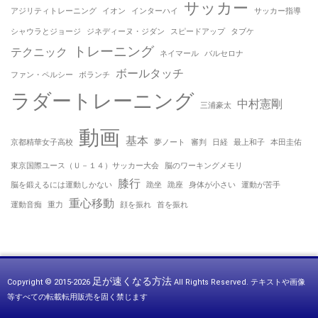
サッカー
アジリティトレーニング
イオン
インターハイ
サッカー指導
シャウラとジョージ
ジネディーヌ・ジダン
スピードアップ
タブケ
トレーニング
テクニック
ネイマール
バルセロナ
ボールタッチ
ファン・ペルシー
ボランチ
ラダートレーニング
中村憲剛
三浦豪太
動画
基本
京都精華女子高校
夢ノート
審判
日経
最上和子
本田圭佑
東京国際ユース（Ｕ－１４）サッカー大会
脳のワーキングメモリ
膝行
脳を鍛えるには運動しかない
跪坐
跪座
身体が小さい
運動が苦手
重心移動
運動音痴
重力
顔を振れ
首を振れ
足が速くなる方法
Copyright © 2015-2026
All Rights Reserved.
テキストや画像
等すべての転載転用販売を固く禁じます